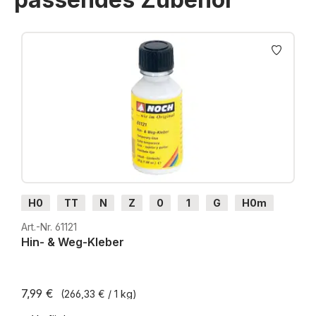
Produktgalerie überspringen
H0
TT
N
Z
0
1
G
H0m
H0e
Art.-Nr. 61121
Hin- & Weg-Kleber
7,99 €
(266,33 € / 1 kg)