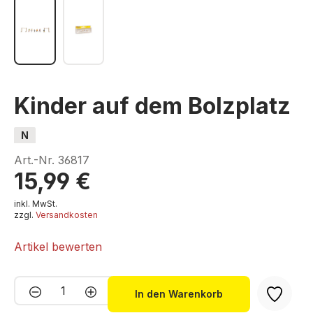
Kinder auf dem Bolzplatz
N
Art.-Nr.
36817
15,99 €
inkl. MwSt.
zzgl.
Versandkosten
Artikel bewerten
Produkt Anzahl: Gib den gewünschten We
In den Warenkorb