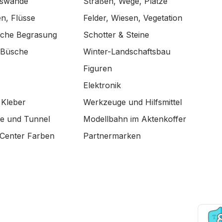
lswände
Straßen, Wege, Plätze
n, Flüsse
Felder, Wiesen, Vegetation
ische Begrasung
Schotter & Steine
 Büsche
Winter-Landschaftsbau
Figuren
Elektronik
 Kleber
Werkzeuge und Hilfsmittel
de und Tunnel
Modellbahn im Aktenkoffer
Center Farben
Partnermarken