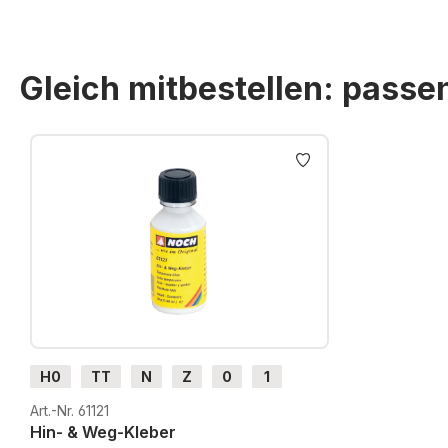
Gleich mitbestellen: pass
Produktgalerie überspringen
H0
TT
N
Z
0
1
G
H0m
H0e
Art.-Nr. 61121
Hin- & Weg-Kleber