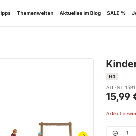
Tipps
Themenwelten
Aktuelles im Blog
SALE %
J
Kinde
H0
Art.-Nr.
1581
15,99 
Artikel bewe
Produkt 