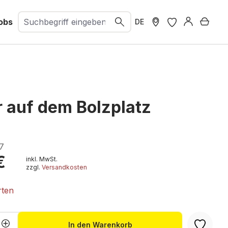
obs
Ware
DE
r auf dem Bolzplatz
7
€
inkl. MwSt.
zzgl.
Versandkosten
rten
Anzahl: Gib den gewünschten Wert ein 
In den Warenkorb