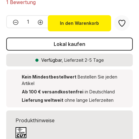
Durchschnittliche Bewertung von 5 von 5 Sternen
1 Bewertung
Produkt Anzahl: Gib den gewünschten We
In den Warenkorb
Lokal kaufen
Verfügbar
, Lieferzeit 2-5 Tage
Kein Mindestbestellwert
Bestellen Sie jeden
Artikel
Ab 100 € versandkostenfrei
in Deutschland
Lieferung weltweit
ohne lange Lieferzeiten
Produkthinweise