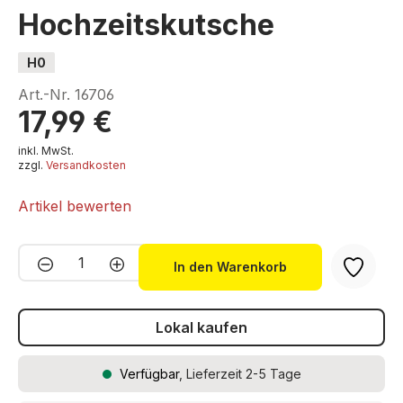
Hochzeitskutsche
H0
Art.-Nr.
16706
17,99 €
inkl. MwSt.
zzgl.
Versandkosten
Artikel bewerten
Produkt Anzahl: Gib den gewünschten We
In den Warenkorb
Lokal kaufen
Verfügbar
, Lieferzeit 2-5 Tage