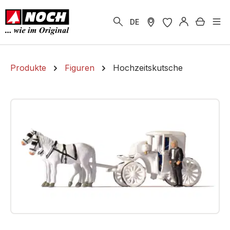
alt springen
Warenk
DE
Produkte
Figuren
Hochzeitskutsche
Bildergalerie überspringen