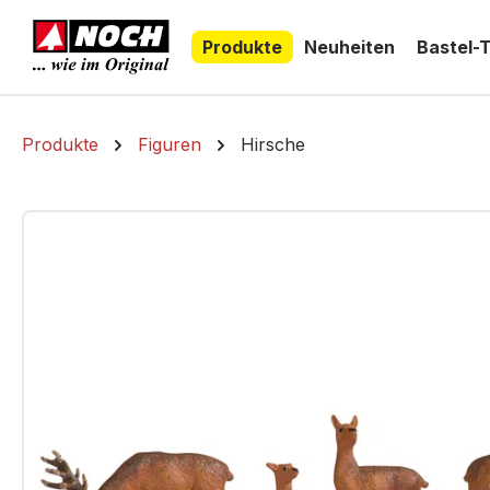
springen
Zur Hauptnavigation springen
Produkte
Neuheiten
Bastel-
Produkte
Figuren
Hirsche
Bildergalerie überspringen