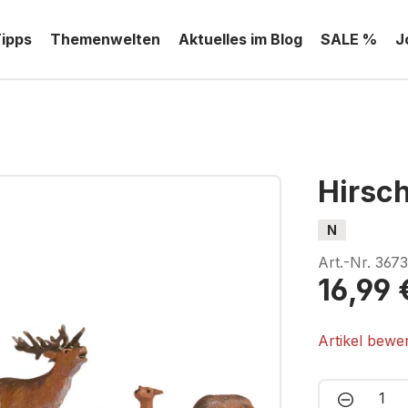
Tipps
Themenwelten
Aktuelles im Blog
SALE %
J
Hirsc
N
Art.-Nr.
367
16,99 
Artikel bewe
Produkt 