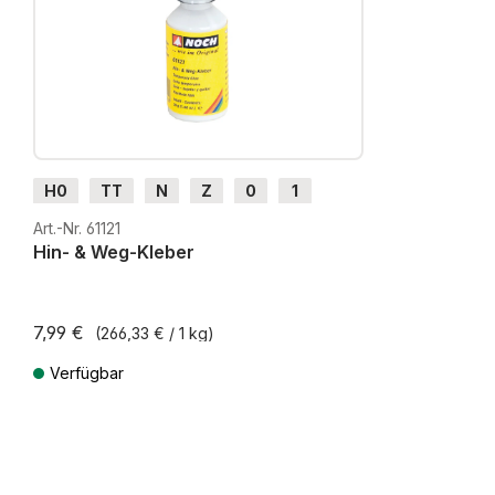
H0
TT
N
Z
0
1
G
H0m
H0e
Art.-Nr. 61121
Hin- & Weg-Kleber
7,99 €
(266,33 € / 1 kg)
Verfügbar
Preise inkl. MwSt. zzgl. Versandkosten