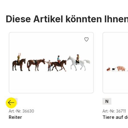
Diese Artikel könnten Ihne
Produktgalerie überspringen
N
N
Art.-Nr. 36630
Art.-Nr. 36711
Reiter
Tiere auf 