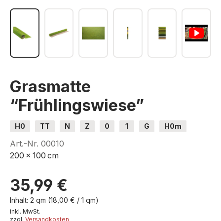
Grasmatte
“Frühlingswiese”
H0
TT
N
Z
0
1
G
H0m
H0e
Art.-Nr.
00010
200 x 100 cm
35,99 €
Inhalt:
2 qm
(18,00 € / 1 qm)
inkl. MwSt.
zzgl.
Versandkosten