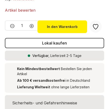
Artikel bewerten
Produkt Anzahl: Gib den gewünschten We
In den Warenkorb
Lokal kaufen
Verfügbar
, Lieferzeit 2-5 Tage
Kein Mindestbestellwert
Bestellen Sie jeden
Artikel
Ab 100 € versandkostenfrei
in Deutschland
Lieferung Weltweit
ohne lange Lieferzeiten
Sicherheits- und Gefahrenhinweise