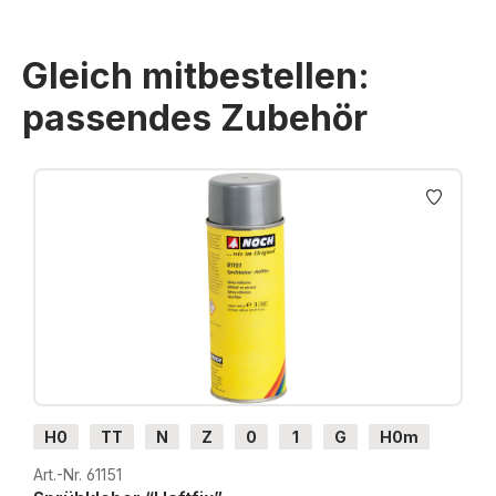
Gleich mitbestellen:
passendes Zubehör
Produktgalerie überspringen
H0
TT
N
Z
0
1
G
H0m
H0e
Art.-Nr. 61151