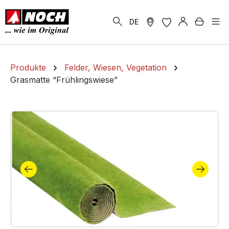
alt springen
Warenk
DE
Produkte
Felder, Wiesen, Vegetation
Grasmatte “Frühlingswiese”
Bildergalerie überspringen