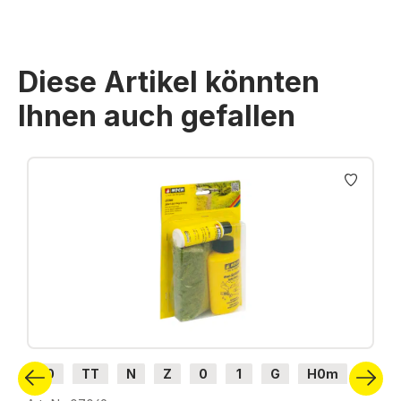
Diese Artikel könnten
Ihnen auch gefallen
Produktgalerie überspringen
H0
TT
N
Z
0
1
G
H0m
H0e