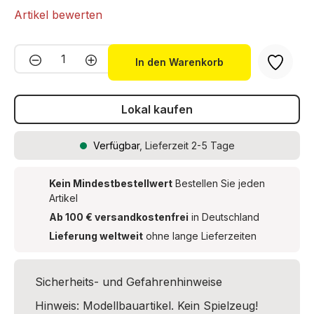
Artikel bewerten
Produkt Anzahl: Gib den gewünschten We
In den Warenkorb
Lokal kaufen
Verfügbar
, Lieferzeit 2-5 Tage
Kein Mindestbestellwert
Bestellen Sie jeden
Artikel
Ab 100 € versandkostenfrei
in Deutschland
Lieferung weltweit
ohne lange Lieferzeiten
Sicherheits- und Gefahrenhinweise
Hinweis: Modellbauartikel. Kein Spielzeug!