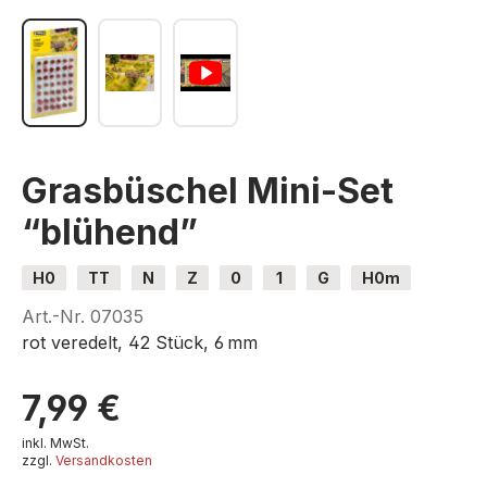
Grasbüschel Mini-Set
“blühend”
H0
TT
N
Z
0
1
G
H0m
H0e
Art.-Nr.
07035
rot veredelt, 42 Stück, 6 mm
7,99 €
inkl. MwSt.
zzgl.
Versandkosten