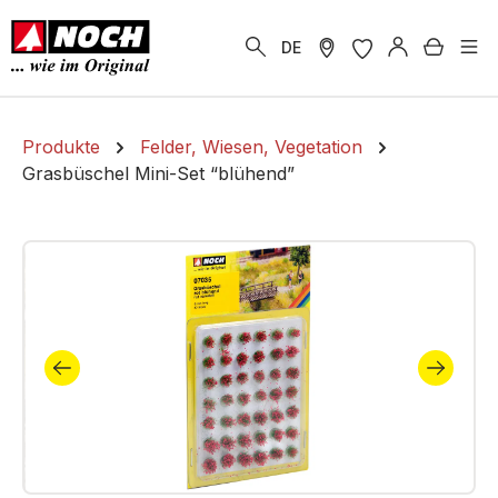
alt springen
Warenk
DE
Produkte
Felder, Wiesen, Vegetation
Grasbüschel Mini-Set “blühend”
Bildergalerie überspringen