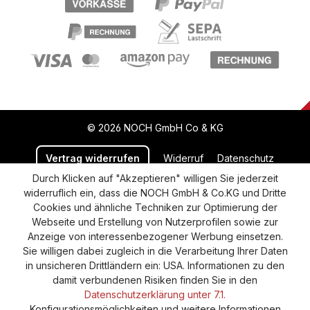
© 2026 NOCH GmbH Co & KG
Vertrag widerrufen
Widerruf
Datenschutz
Durch Klicken auf "Akzeptieren" willigen Sie jederzeit
Versand und Zahlung
AGB
Impressum
widerruflich ein, dass die NOCH GmbH & Co.KG und Dritte
Cookie-Einstellungen
Barrierefreiheitserklärung
Cookies und ähnliche Techniken zur Optimierung der
Webseite und Erstellung von Nutzerprofilen sowie zur
Anzeige von interessenbezogener Werbung einsetzen.
Sie willigen dabei zugleich in die Verarbeitung Ihrer Daten
in unsicheren Drittländern ein: USA. Informationen zu den
damit verbundenen Risiken finden Sie in den
Datenschutzerklärung unter 7.1.
Konfigurationsmöglichkeiten und weitere Informationen