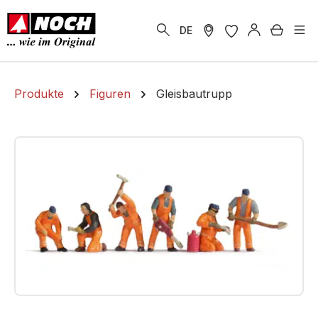
alt springen
Warenk
DE
Produkte
Figuren
Gleisbautrupp
Bildergalerie überspringen