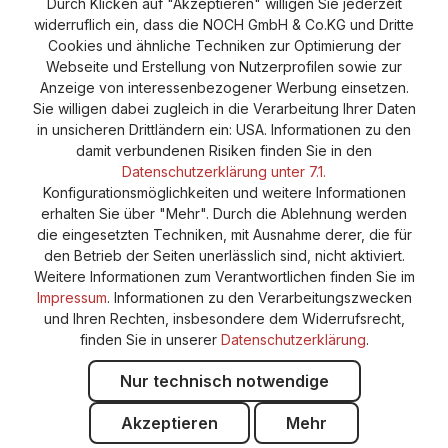
Durch Klicken auf "Akzeptieren" willigen Sie jederzeit
Versand und Zahlung
AGB
Impressum
widerruflich ein, dass die NOCH GmbH & Co.KG und Dritte
Cookie-Einstellungen
Barrierefreiheitserklärung
Cookies und ähnliche Techniken zur Optimierung der
Webseite und Erstellung von Nutzerprofilen sowie zur
Anzeige von interessenbezogener Werbung einsetzen.
Sie willigen dabei zugleich in die Verarbeitung Ihrer Daten
in unsicheren Drittländern ein: USA. Informationen zu den
damit verbundenen Risiken finden Sie in den
Datenschutzerklärung unter 7.1.
Konfigurationsmöglichkeiten und weitere Informationen
erhalten Sie über "Mehr". Durch die Ablehnung werden
die eingesetzten Techniken, mit Ausnahme derer, die für
den Betrieb der Seiten unerlässlich sind, nicht aktiviert.
Weitere Informationen zum Verantwortlichen finden Sie im
Impressum
. Informationen zu den Verarbeitungszwecken
und Ihren Rechten, insbesondere dem Widerrufsrecht,
finden Sie in unserer
Datenschutzerklärung
.
Nur technisch notwendige
Akzeptieren
Mehr