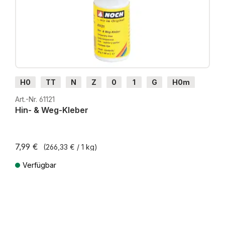
H0
TT
N
Z
0
1
G
H0m
H0e
Art.-Nr. 61121
Hin- & Weg-Kleber
7,99 €
(266,33 € / 1 kg)
Verfügbar
Preise inkl. MwSt. zzgl. Versandkosten