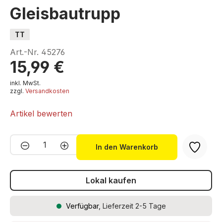
Gleisbautrupp
TT
Art.-Nr.
45276
15,99 €
inkl. MwSt.
zzgl.
Versandkosten
Artikel bewerten
Produkt Anzahl: Gib den gewünschten We
In den Warenkorb
Lokal kaufen
Verfügbar
, Lieferzeit 2-5 Tage