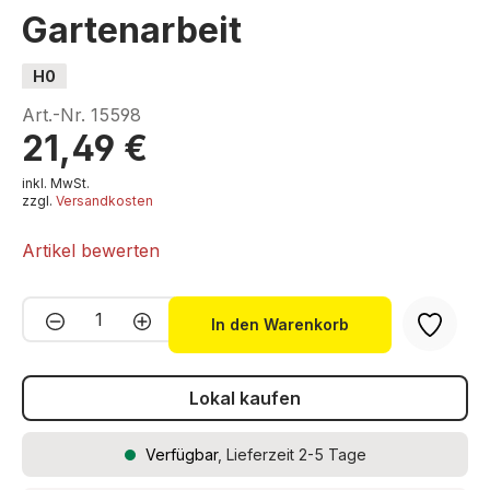
Gartenarbeit
H0
Art.-Nr.
15598
21,49 €
inkl. MwSt.
zzgl.
Versandkosten
Artikel bewerten
Produkt Anzahl: Gib den gewünschten We
In den Warenkorb
Lokal kaufen
Verfügbar
, Lieferzeit 2-5 Tage