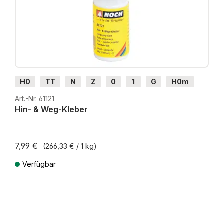
H0
TT
N
Z
0
1
G
H0m
H0e
Art.-Nr. 61121
Hin- & Weg-Kleber
7,99 €
(266,33 € / 1 kg)
Verfügbar
Preise inkl. MwSt. zzgl. Versandkosten