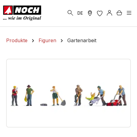
alt springen
Warenk
DE
Produkte
Figuren
Gartenarbeit
Bildergalerie überspringen