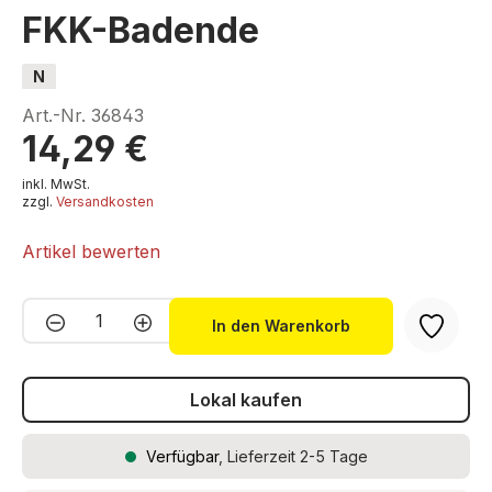
FKK-Badende
N
Art.-Nr.
36843
14,29 €
inkl. MwSt.
zzgl.
Versandkosten
Artikel bewerten
Produkt Anzahl: Gib den gewünschten We
In den Warenkorb
Lokal kaufen
Verfügbar
, Lieferzeit 2-5 Tage