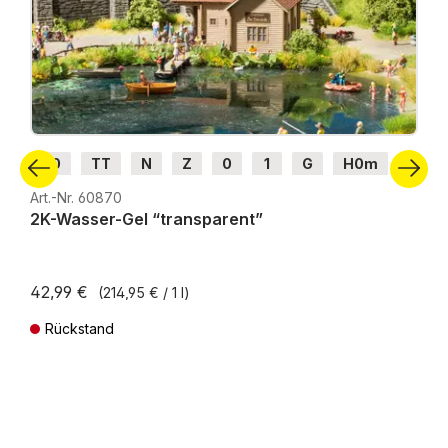
H0
TT
N
Z
0
1
G
H0m
H0e
Art.-Nr. 60870
2K-Wasser-Gel “transparent”
42,99 €
(214,95 € / 1 l)
Rückstand
Preise inkl. MwSt. zzgl. Versandkosten