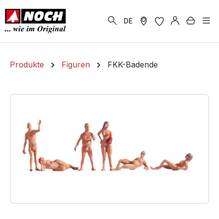
alt springen
Warenk
DE
Produkte
Figuren
FKK-Badende
Bildergalerie überspringen