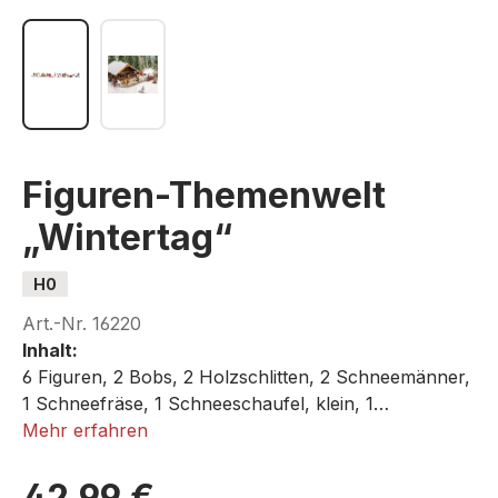
Figuren-Themenwelt
„Wintertag“
H0
Art.-Nr.
16220
Inhalt:
6 Figuren, 2 Bobs, 2 Holzschlitten, 2 Schneemänner,
1 Schneefräse, 1 Schneeschaufel, klein, 1
Schneeschaufel, groß, 1 Schneehexe, 1 Snowboard,
Mehr erfahren
1 Skiständer mit Ski
42,99 €