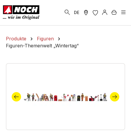
alt springen
Warenk
DE
Produkte
Figuren
Figuren-Themenwelt „Wintertag“
Bildergalerie überspringen