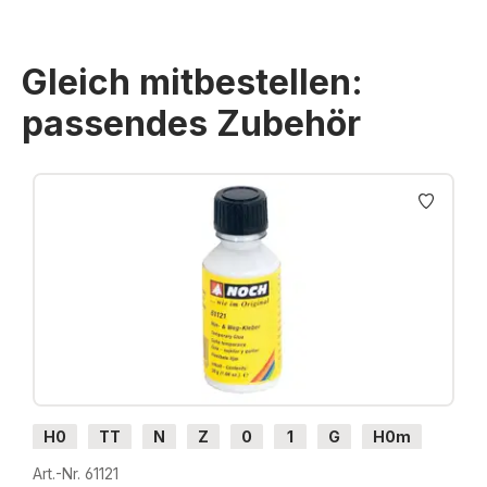
Gleich mitbestellen:
passendes Zubehör
Produktgalerie überspringen
H0
TT
N
Z
0
1
G
H0m
H0e
Art.-Nr. 61121