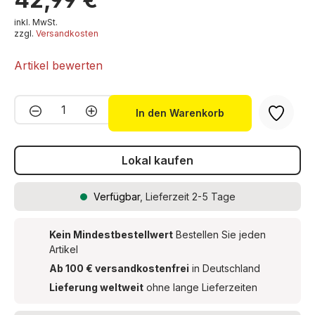
inkl. MwSt.
zzgl.
Versandkosten
Artikel bewerten
Produkt Anzahl: Gib den gewünschten We
In den Warenkorb
Lokal kaufen
Verfügbar
, Lieferzeit 2-5 Tage
Kein Mindestbestellwert
Bestellen Sie jeden
Artikel
Ab 100 € versandkostenfrei
in Deutschland
Lieferung weltweit
ohne lange Lieferzeiten