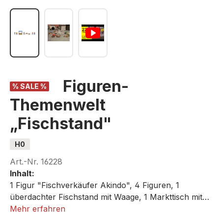
Figuren-
% SALE %
Themenwelt
„Fischstand"
H0
Art.-Nr.
16228
Inhalt:
1 Figur "Fischverkäufer Akindo", 4 Figuren, 1
überdachter Fischstand mit Waage, 1 Markttisch mit
Auslage, 1 Imbisstisch,1 Werbeschild
Mehr erfahren