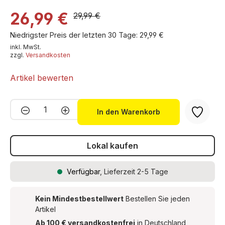
26,99 €
29,99 €
Niedrigster Preis der letzten 30 Tage: 29,99 €
inkl. MwSt.
zzgl.
Versandkosten
Artikel bewerten
Produkt Anzahl: Gib den gewünschten We
In den Warenkorb
Lokal kaufen
Verfügbar
, Lieferzeit 2-5 Tage
Kein Mindestbestellwert
Bestellen Sie jeden
Artikel
Ab 100 € versandkostenfrei
in Deutschland