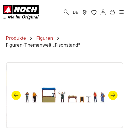
alt springen
Warenk
DE
Produkte
Figuren
Figuren-Themenwelt „Fischstand"
Bildergalerie überspringen