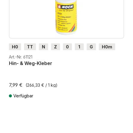
H0
TT
N
Z
0
1
G
H0m
H0e
Art.-Nr. 61121
Hin- & Weg-Kleber
7,99 €
(266,33 € / 1 kg)
Verfügbar
Preise inkl. MwSt. zzgl. Versandkosten