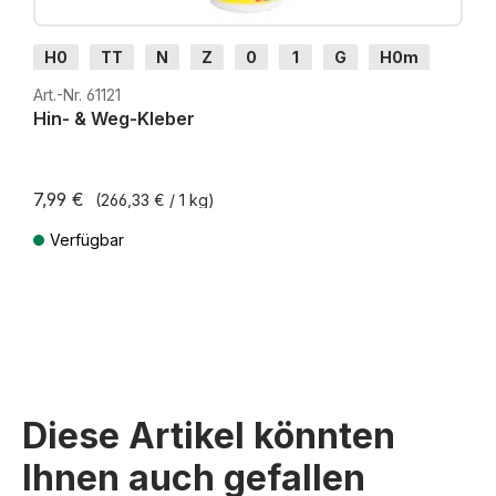
H0
TT
N
Z
0
1
G
H0m
H0e
Art.-Nr. 61121
Hin- & Weg-Kleber
7,99 €
(266,33 € / 1 kg)
Verfügbar
Preise inkl. MwSt. zzgl. Versandkosten
Diese Artikel könnten
Ihnen auch gefallen