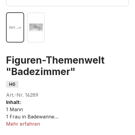
Figuren-Themenwelt
"Badezimmer"
H0
Art.-Nr.
16289
Inhalt:
1 Mann
1 Frau in Badewanne
1 Dusche, 1 Toilette, 1 Bidet, 1 Waschbecken, 1
Mehr erfahren
Badezimmerschrank, 1 Tür