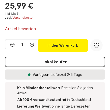
25,99 €
inkl. MwSt.
zzgl.
Versandkosten
Artikel bewerten
Produkt Anzahl: Gib den gewünschten We
In den Warenkorb
Lokal kaufen
Verfügbar
, Lieferzeit 2-5 Tage
Kein Mindestbestellwert
Bestellen Sie jeden
Artikel
Ab 100 € versandkostenfrei
in Deutschland
Lieferung Weltweit
ohne lange Lieferzeiten