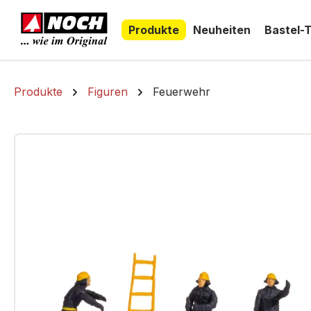
springen
Zur Hauptnavigation springen
Produkte
Neuheiten
Bastel-
Produkte
Figuren
Feuerwehr
Bildergalerie überspringen