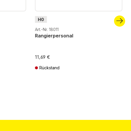
H0
Art.-Nr. 18011
Rangierpersonal
11,69 €
Rückstand
ten
Preise inkl. MwSt. zzgl. Versandkosten