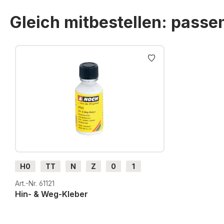
Gleich mitbestellen: pass
Produktgalerie überspringen
H0
TT
N
Z
0
1
G
H0m
H0e
Art.-Nr. 61121
Hin- & Weg-Kleber