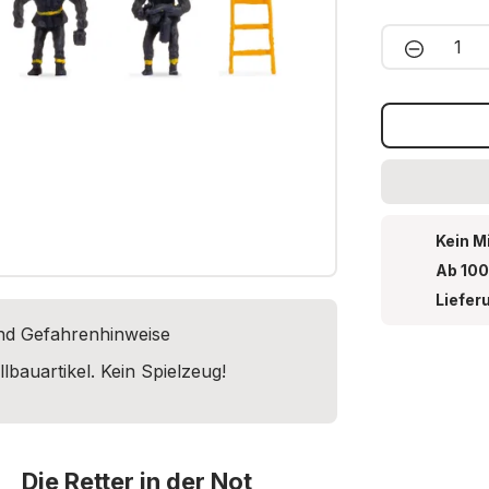
Produkt 
Kein M
Ab 100
Liefer
und Gefahrenhinweise
lbauartikel. Kein Spielzeug!
Die Retter in der Not