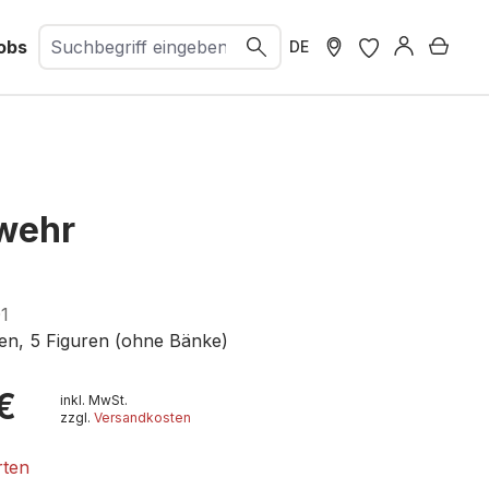
obs
Ware
DE
wehr
1
en, 5 Figuren (ohne Bänke)
€
inkl. MwSt.
zzgl.
Versandkosten
rten