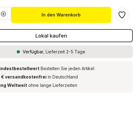
Anzahl: Gib den gewünschten Wert ein 
In den Warenkorb
Lokal kaufen
Verfügbar
, Lieferzeit 2-5 Tage
indestbestellwert
Bestellen Sie jeden Artikel
 € versandkostenfrei
in Deutschland
ung Weltweit
ohne lange Lieferzeiten