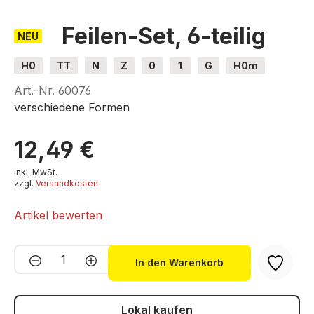
Feilen-Set, 6-teilig
NEU
H0
TT
N
Z
0
1
G
H0m
H0e
Art.-Nr.
60076
v
erschiedene
Formen
12,49 €
inkl. MwSt.
zzgl.
Versandkosten
Artikel bewerten
Produkt Anzahl: Gib den gewünschten We
In den Warenkorb
Lokal kaufen