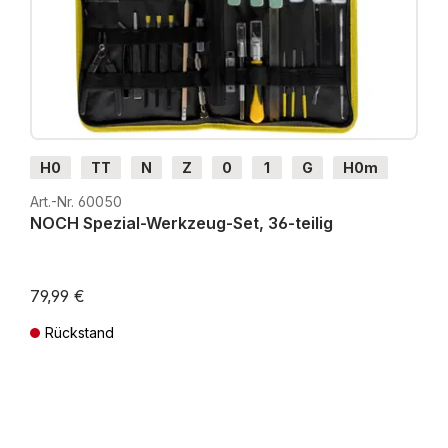
H0
TT
N
Z
0
1
G
H0m
H0e
Art.-Nr. 60050
NOCH Spezial-Werkzeug-Set, 36-teilig
79,99 €
Rückstand
Preise inkl. MwSt. zzgl. Versandkosten