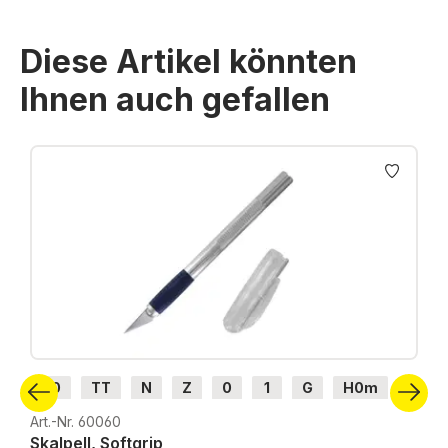
Diese Artikel könnten
Ihnen auch gefallen
Produktgalerie überspringen
H0
TT
N
Z
0
1
G
H0m
H0e
Art.-Nr. 60060
Skalpell, Softgrip