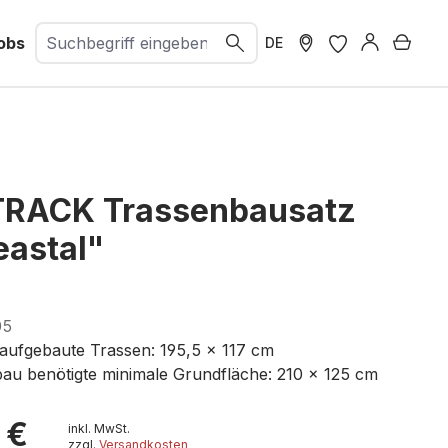
obs
Ware
DE
TRACK Trassenbausatz
eastal"
05
ufgebaute Trassen: 195,5 x 117 cm
au benötigte minimale Grundfläche: 210 x 125 cm
 €
inkl. MwSt.
zzgl.
Versandkosten