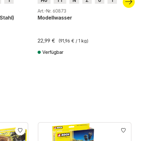
1
H0
TT
N
Z
0
1
G
H0m
H0e
Art.-Nr. 60873
Stahl)
Modellwasser
22,99 €
(91,96 € / 1 kg)
Verfügbar
ten
Preise inkl. MwSt. zzgl. Versandkosten