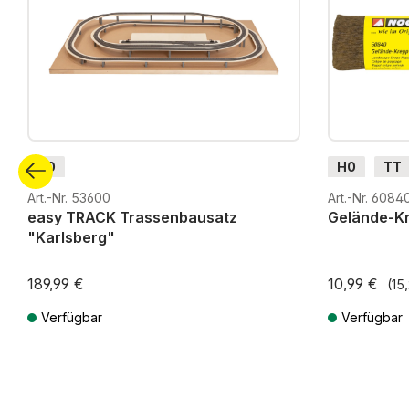
H0
H0
TT
G
H0m
Art.-Nr. 53600
Art.-Nr. 6084
easy TRACK Trassenbausatz
Gelände-K
"Karlsberg"
189,99 €
10,99 €
(15
Verfügbar
Verfügbar
Preise inkl. MwSt. zzgl. Versandkosten
Preise inkl. Mw