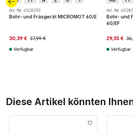
H0
TT
N
Z
0
1
H0
TT
G
H0m
H0e
G
H0m
Art.-Nr. 4528510
Art.-Nr. 4528
Bohr- und Fräsgerät MICROMOT 60/E
Bohr- und
60/EF
30,39 €
37,99 €
29,35 €
36
Verfügbar
Verfügbar
Preise inkl. MwSt. zzgl. Versandkosten
Preise inkl. Mw
Diese Artikel könnten Ihne
Produktgalerie überspringen