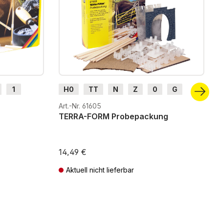
1
H0
TT
N
Z
0
G
H0m
H0e
Art.-Nr. 61605
TERRA-FORM Probepackung
14,49 €
Aktuell nicht lieferbar
ten
Preise inkl. MwSt. zzgl. Versandkosten