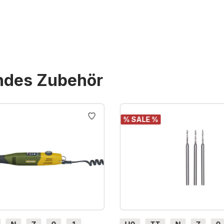
endes Zubehör
% SALE %