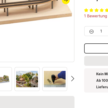
Durchschnitt
1 Bewertung
Produkt 
Kein M
Ab 100
Liefer