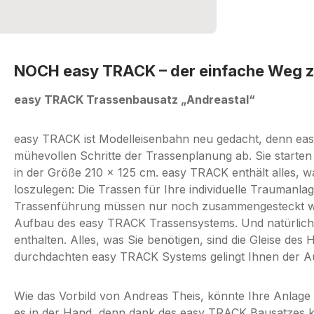
NOCH easy TRACK – der einfache Weg zu
easy TRACK Trassenbausatz „Andreastal“
easy TRACK ist Modelleisenbahn neu gedacht, denn e
mühevollen Schritte der Trassenplanung ab. Sie starten 
in der Größe 210 x 125 cm. easy TRACK enthält alles, w
loszulegen: Die Trassen für Ihre individuelle Traumanlag
Trassenführung müssen nur noch zusammengesteckt werd
Aufbau des easy TRACK Trassensystems. Und natürlich s
enthalten. Alles, was Sie benötigen, sind die Gleise des
durchdachten easy TRACK Systems gelingt Ihnen der Au
Wie das Vorbild von Andreas Theis, könnte Ihre Anlage
es in der Hand, denn dank des easy TRACK Bausatzes k