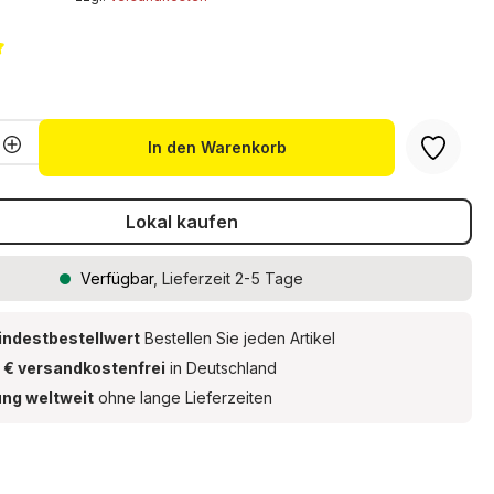
liche Bewertung von 5 von 5 Sternen
Anzahl: Gib den gewünschten Wert ein 
In den Warenkorb
Lokal kaufen
Verfügbar
, Lieferzeit 2-5 Tage
indestbestellwert
Bestellen Sie jeden Artikel
 € versandkostenfrei
in Deutschland
ung weltweit
ohne lange Lieferzeiten