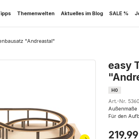
Tipps
Themenwelten
Aktuelles im Blog
SALE %
J
nbausatz "Andreastal"
easy 
"Andr
H0
Art.-Nr.
536
Außenmaße a
Für den Aufb
219,99