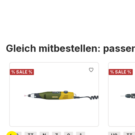
Gleich mitbestellen: pass
Produktgalerie überspringen
% SALE %
% SALE %