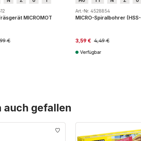
N
Z
0
1
H0
TT
N
Z
0
H0e
G
H0m
H0e
512
Art.-Nr. 4528854
 Fräsgerät MICROMOT
MICRO-Spiralbohrer (HSS-
,99 €
3,59 €
4,49 €
Verfügbar
St. zzgl. Versandkosten
Preise inkl. MwSt. zzgl. Versandkos
n auch gefallen