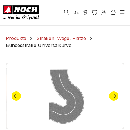
alt springen
Warenk
DE
Produkte
Straßen, Wege, Plätze
Bundesstraße Universalkurve
Bildergalerie überspringen