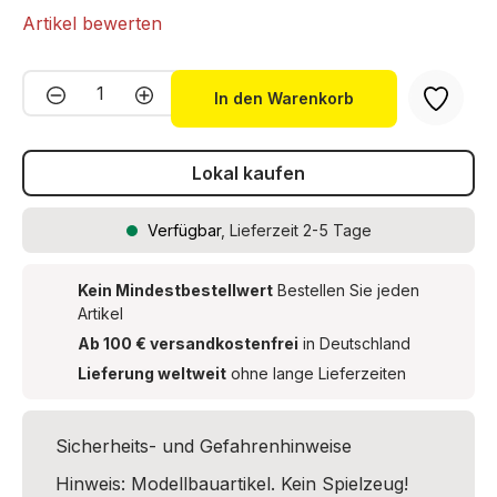
Artikel bewerten
Produkt Anzahl: Gib den gewünschten We
In den Warenkorb
Lokal kaufen
Verfügbar
, Lieferzeit 2-5 Tage
Kein Mindestbestellwert
Bestellen Sie jeden
Artikel
Ab 100 € versandkostenfrei
in Deutschland
Lieferung weltweit
ohne lange Lieferzeiten
Sicherheits- und Gefahrenhinweise
Hinweis: Modellbauartikel. Kein Spielzeug!