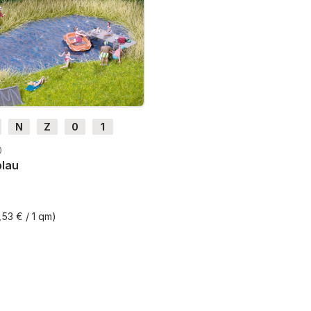
N
Z
0
1
H0e
0
blau
,53 € / 1 qm)
St. zzgl. Versandkosten