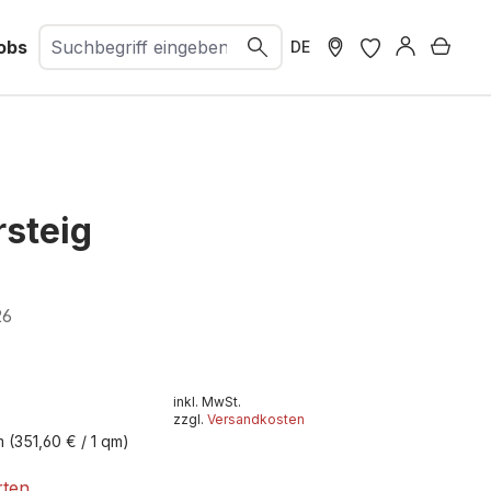
obs
Ware
DE
rsteig
26
inkl. MwSt.
zzgl.
Versandkosten
qm
(351,60 € / 1 qm)
rten