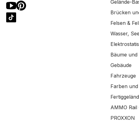
Gelände-Bas
Brücken un
Felsen & Fe
Wasser, See
Elektrostat
Bäume und
Gebäude
Fahrzeuge
Farben und
Fertiggelän
AMMO Rail 
PROXXON