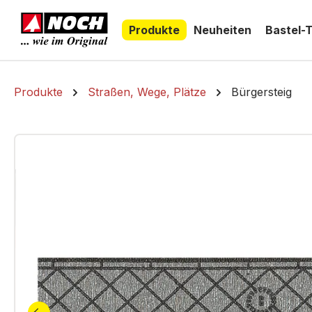
springen
Zur Hauptnavigation springen
Produkte
Neuheiten
Bastel-
Produkte
Straßen, Wege, Plätze
Bürgersteig
Bildergalerie überspringen