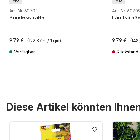
H0
H0
Art.-Nr. 60703
Art.-Nr. 6070
Bundesstraße
Landstraß
9,79 €
9,79 €
(122,37 € / 1 qm)
(148,
Verfügbar
Rückstand
Preise inkl. MwSt. zzgl. Versandkosten
Preise inkl. Mw
Diese Artikel könnten Ihne
Produktgalerie überspringen