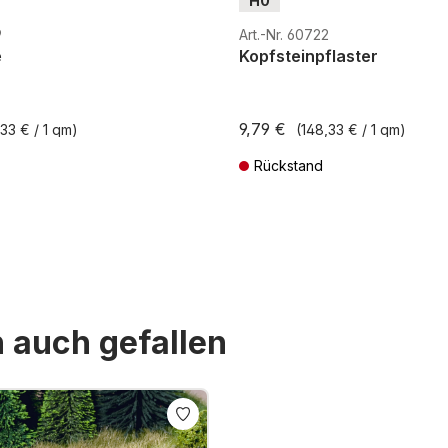
H0
9
Art.-Nr. 60722
e
Kopfsteinpflaster
9,79 €
33 € / 1 qm)
(148,33 € / 1 qm)
Rückstand
St. zzgl. Versandkosten
Preise inkl. MwSt. zzgl. Versandkos
n auch gefallen