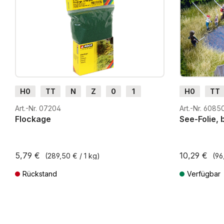
H0
TT
N
Z
0
1
H0
TT
G
H0m
H0e
G
H0m
Art.-Nr. 07204
Art.-Nr. 6085
Flockage
See-Folie, 
5,79 €
10,29 €
(289,50 € / 1 kg)
(96
Rückstand
Verfügbar
Preise inkl. MwSt. zzgl. Versandkosten
Preise inkl. Mw