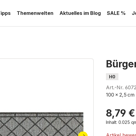
Tipps
Themenwelten
Aktuelles im Blog
SALE %
J
Bürge
H0
Art.-Nr.
607
100 x 2,5 cm
8,79 €
Inhalt:
0.025 
Artikel bewe