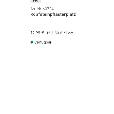
H0
Art.-Nr. 60724
Kopfsteinpflasterplatz
12,99 €
(216,50 € / 1 qm)
Verfügbar
ten
Preise inkl. MwSt. zzgl. Versandkosten