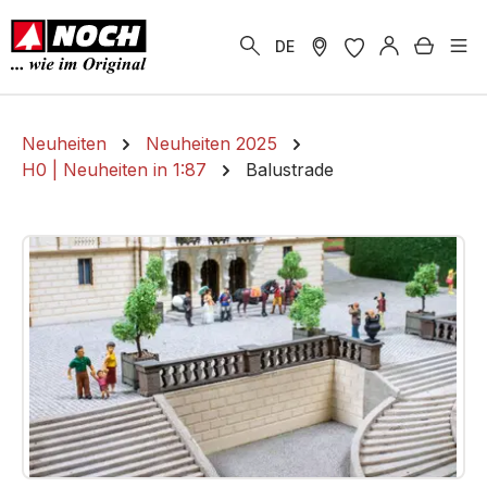
alt springen
Warenk
DE
Neuheiten
Neuheiten 2025
H0 | Neuheiten in 1:87
Balustrade
Bildergalerie überspringen