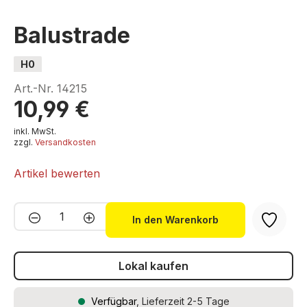
Balustrade
H0
Art.-Nr.
14215
10,99 €
inkl. MwSt.
zzgl.
Versandkosten
Artikel bewerten
Produkt Anzahl: Gib den gewünschten We
In den Warenkorb
Lokal kaufen
Verfügbar
, Lieferzeit 2-5 Tage