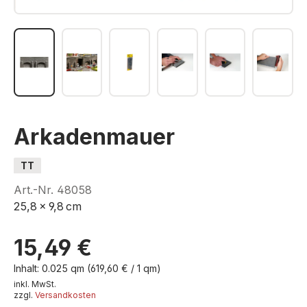
Arkadenmauer
TT
Art.-Nr.
48058
25,8 x 9,8 cm
15,49 €
Inhalt:
0.025 qm
(619,60 € / 1 qm)
inkl. MwSt.
zzgl.
Versandkosten