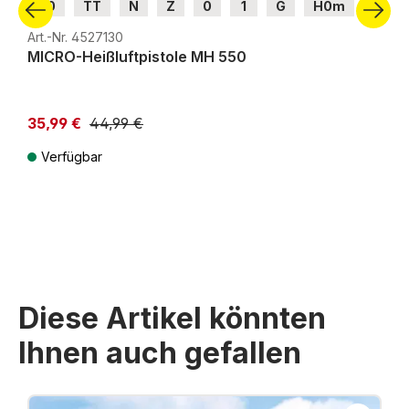
H0
TT
N
Z
0
1
G
H0m
H0e
Art.-Nr. 4527130
MICRO-Heißluftpistole MH 550
35,99 €
44,99 €
Verfügbar
Preise inkl. MwSt. zzgl. Versandkosten
Diese Artikel könnten
Ihnen auch gefallen
Produktgalerie überspringen