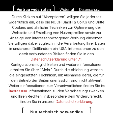
Vertrag widerrufen
Widerruf
Datenschutz
Durch Klicken auf "Akzeptieren" willigen Sie jederzeit
Versand und Zahlung
AGB
Impressum
widerruflich ein, dass die NOCH GmbH & Co.KG und Dritte
Cookie-Einstellungen
Barrierefreiheitserklärung
Cookies und ähnliche Techniken zur Optimierung der
Webseite und Erstellung von Nutzerprofilen sowie zur
Anzeige von interessenbezogener Werbung einsetzen.
Sie willigen dabei zugleich in die Verarbeitung Ihrer Daten
in unsicheren Drittländern ein: USA. Informationen zu den
damit verbundenen Risiken finden Sie in den
Datenschutzerklärung unter 7.1.
Konfigurationsmöglichkeiten und weitere Informationen
erhalten Sie über "Mehr". Durch die Ablehnung werden
die eingesetzten Techniken, mit Ausnahme derer, die für
den Betrieb der Seiten unerlässlich sind, nicht aktiviert.
Weitere Informationen zum Verantwortlichen finden Sie im
Impressum
. Informationen zu den Verarbeitungszwecken
und Ihren Rechten, insbesondere dem Widerrufsrecht,
finden Sie in unserer
Datenschutzerklärung
.
Nur technisch notwendige