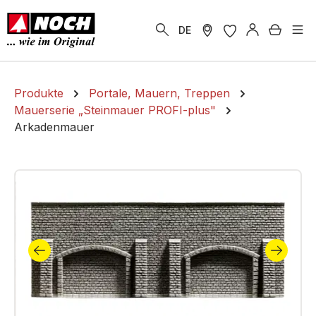
alt springen
Warenk
DE
Produkte
Portale, Mauern, Treppen
Mauerserie „Steinmauer PROFI-plus"
Arkadenmauer
Bildergalerie überspringen