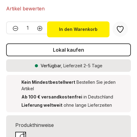
Artikel bewerten
Produkt Anzahl: Gib den gewünschten We
In den Warenkorb
Lokal kaufen
Verfügbar
, Lieferzeit 2-5 Tage
Kein Mindestbestellwert
Bestellen Sie jeden
Artikel
Ab 100 € versandkostenfrei
in Deutschland
Lieferung weltweit
ohne lange Lieferzeiten
Produkthinweise