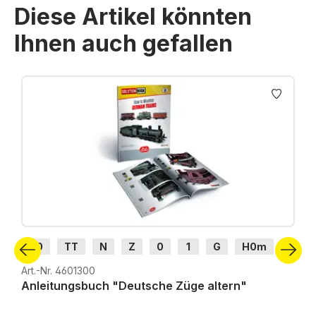
Diese Artikel könnten
Ihnen auch gefallen
Produktgalerie überspringen
H0
TT
N
Z
0
1
G
H0m
H0e
Art.-Nr. 4601300
Anleitungsbuch "Deutsche Züge altern"