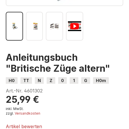
Anleitungsbuch
"Britische Züge altern"
H0
TT
N
Z
0
1
G
H0m
H0e
Art.-Nr.
4601302
25,99 €
inkl. MwSt.
zzgl.
Versandkosten
Artikel bewerten