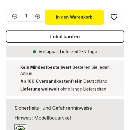
Produkt Anzahl: Gib den gewünschten We
In den Warenkorb
Lokal kaufen
Verfügbar
, Lieferzeit 2-5 Tage
Kein Mindestbestellwert
Bestellen Sie jeden
Artikel
Ab 100 € versandkostenfrei
in Deutschland
Lieferung weltweit
ohne lange Lieferzeiten
Sicherheits- und Gefahrenhinweise
Hinweis: Modellbauartikel