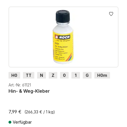
Produktgalerie überspringen
H0
TT
N
Z
0
1
G
H0m
H0e
Art.-Nr. 61121
Hin- & Weg-Kleber
7,99 €
(266,33 € / 1 kg)
Verfügbar