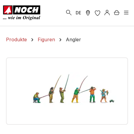
alt springen
Warenk
DE
Produkte
Figuren
Angler
Bildergalerie überspringen