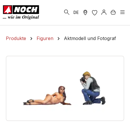
alt springen
Warenk
DE
Produkte
Figuren
Aktmodell und Fotograf
Bildergalerie überspringen