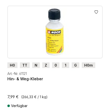
Produktgalerie überspringen
H0
TT
N
Z
0
1
G
H0m
H0e
Art.-Nr. 61121
Hin- & Weg-Kleber
7,99 €
(266,33 € / 1 kg)
Verfügbar