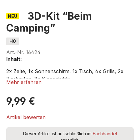
3D-Kit “Beim
NEU
Camping”
H0
Art.-Nr.
16424
Inhalt:
2
x
Zelte,
1
x
Sonnenschirm,
1
x
Tisch,
4
x
Grills,
2
x
Bierkästen,
8
x
Klappstühle
Mehr erfahren
9,99 €
Artikel bewerten
Dieser Artikel ist ausschließlich im
Fachhandel