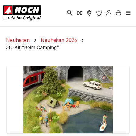
alt springen
Warenk
DE
Neuheiten
Neuheiten 2026
3D-Kit “Beim Camping”
Bildergalerie überspringen