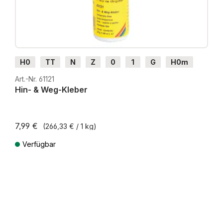
H0
TT
N
Z
0
1
G
H0m
H0e
Art.-Nr. 61121
Hin- & Weg-Kleber
7,99 €
(266,33 € / 1 kg)
Verfügbar
Preise inkl. MwSt. zzgl. Versandkosten